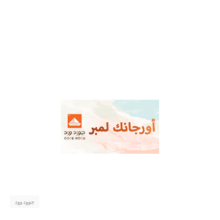
جوود وود